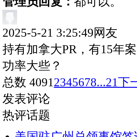
管理员回复：
都可以。
2025-5-21 3:25:49
网友
持有加拿大PR，有15年
功率大些？
总数 409
1
2
3
4
5
6
7
8
...21
下
发表评论
热评话题
美国驻广州总领事馆签