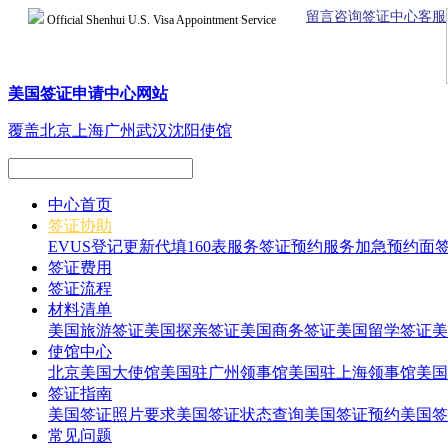
留言咨询签证中心客服
Official Shenhui U.S. Visa Appointment Service
美国签证申请中心网站
覆盖北京上海广州武汉沈阳使馆
中心首页
签证协助
EVUS登记更新
代填160表服务
签证预约服务
加急预约面
签证费用
签证流程
材料清单
美国旅游签证
美国探亲签证
美国商务签证
美国留学签证
美
使馆中心
北京美国大使馆
美国驻广州领事馆
美国驻上海领事馆
美国
签证指南
美国签证照片要求
美国签证状态查询
美国签证预约
美国签
常见问题