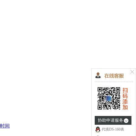
协助申请服务
时间
代填DS-160表