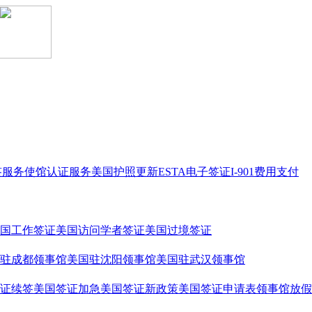
签服务
使馆认证服务
美国护照更新
ESTA电子签证
I-901费用支付
国工作签证
美国访问学者签证
美国过境签证
驻成都领事馆
美国驻沈阳领事馆
美国驻武汉领事馆
证续签
美国签证加急
美国签证新政策
美国签证申请表
领事馆放假