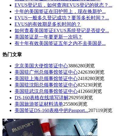
EVUS登记后，如何查询EVUS登记的状态？...
十年的美国签证在旧护照上，现在换新护...
EVUS一般多久登记成功？要等多长时间？...
EVUS的有效期是多长时间的？
如何查看美国签证EVUS系统登记是否提交...
美国签证是一年要更新一次吗？
有十年有效美国签证五年之内不去美国是...
热门文章
北京美国大使馆签证中心
3886280浏览
美国驻广州总领事馆签证中心
2426390浏览
美国驻上海总领事馆签证中心
2418280浏览
美国驻沈阳总领事馆签证中心
825230浏览
美国驻武汉总领事馆签证中心
412660浏览
DS-160表格在线填写详解
292959浏览
美国旅游签证材料清单
255806浏览
美国签证DS-160表格中的Passport...
207119浏览