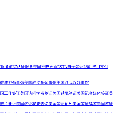
签服务
使馆认证服务
美国护照更新
ESTA电子签证
I-901费用支付
驻成都领事馆
美国驻沈阳领事馆
美国驻武汉领事馆
国工作签证
美国访问学者签证
美国过境签证
美国记者媒体签证
美
照片要求
美国签证状态查询
美国签证预约
美国签证续签
美国签证