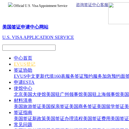
咨询签证中心客服
Official U.S. Visa Appointment Service
美国签证申请中心网站
U.S. VISA APPLICATION SERVICE
中心首页
EVUS登记
签证协助
EVUS中文更新
代填160表服务
签证预约服务
加急预约面
申请ESTA
使馆中心
北京美国大使馆
美国驻广州领事馆
美国驻上海领事馆
美国
材料清单
美国旅游签证
美国探亲签证
美国商务签证
美国留学签证
美
签证指南
美国签证新政策
美国签证办理流程
美国签证费用
美国签证
常见问题