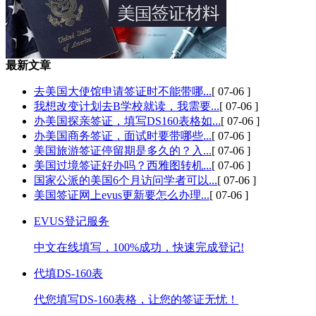
最新文章
去美国大使馆申请签证时不能带哪...
[ 07-06 ]
我想改变计划去B学校就读，我需要...
[ 07-06 ]
办美国探亲签证，填写DS160表格如...
[ 07-06 ]
办美国商务签证，面试时要带哪些...
[ 07-06 ]
美国旅游签证停留期是多久的？入...
[ 07-06 ]
美国过境签证好办吗？西雅图转机...
[ 07-06 ]
国家公派的美国6个月访问学者可以...
[ 07-06 ]
美国签证网上evus更新要怎么办理...
[ 07-06 ]
EVUS登记服务
中文在线填写，100%成功，快速完成登记!
代填DS-160表
代您填写DS-160表格，让您的签证无忧！