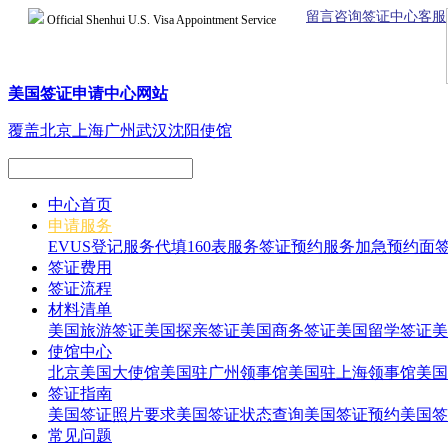
留言咨询签证中心客服
Official Shenhui U.S. Visa Appointment Service
美国签证申请中心网站
覆盖北京上海广州武汉沈阳使馆
中心首页
申请服务
EVUS登记服务
代填160表服务
签证预约服务
加急预约面
签证费用
签证流程
材料清单
美国旅游签证
美国探亲签证
美国商务签证
美国留学签证
美
使馆中心
北京美国大使馆
美国驻广州领事馆
美国驻上海领事馆
美国
签证指南
美国签证照片要求
美国签证状态查询
美国签证预约
美国签
常见问题