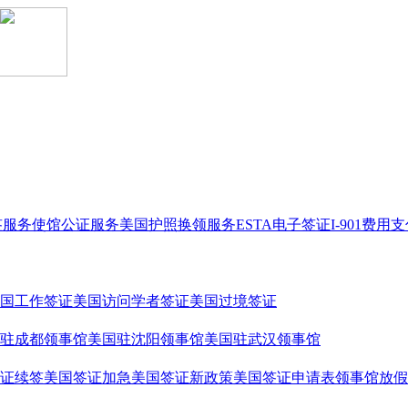
签服务
使馆公证服务
美国护照换领服务
ESTA电子签证
I-901费用
国工作签证
美国访问学者签证
美国过境签证
驻成都领事馆
美国驻沈阳领事馆
美国驻武汉领事馆
证续签
美国签证加急
美国签证新政策
美国签证申请表
领事馆放假