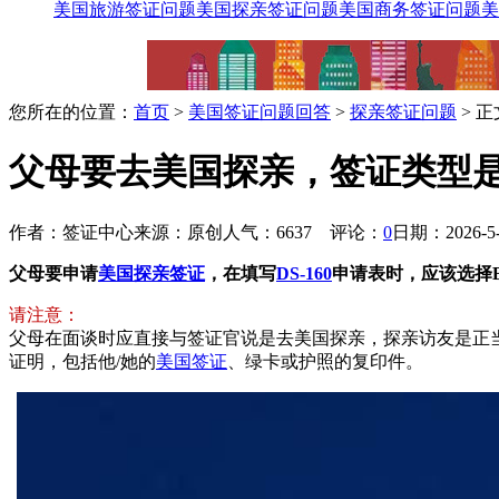
美国旅游签证问题
美国探亲签证问题
美国商务签证问题
美
您所在的位置：
首页
>
美国签证问题回答
>
探亲签证问题
> 正
父母要去美国探亲，签证类型是选
作者：签证中心
来源：原创
人气：6637
评论：
0
日期：2026-5-1
父母要申请
美国探亲签证
，在填写
DS-160
申请表时，应该选择
请注意：
父母在面谈时应直接与签证官说是去美国探亲，探亲访友是正
证明，包括他/她的
美国签证
、绿卡或护照的复印件。