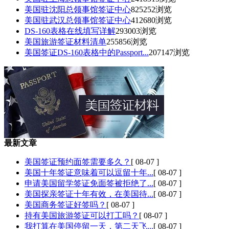
美国驻沈阳总领事馆签证中心
825252浏览
美国驻武汉总领事馆签证中心
412680浏览
DS-160表格在线填写详解
293003浏览
美国旅游签证材料清单
255856浏览
美国签证DS-160表格中的Passport...
207147浏览
最新文章
美国签证预约面签需要多久？
[ 08-07 ]
美国十年签证意味着可以逗留十年...
[ 08-07 ]
申请美国留学签证免面签被拒绝了...
[ 08-07 ]
美国探亲签证十年有效，在美国待...
[ 08-07 ]
美国商务签证好签吗？
[ 08-07 ]
持有美国旅游签证可以打工吗？
[ 08-07 ]
我打算在美国停留一天，第二天飞...
[ 08-07 ]