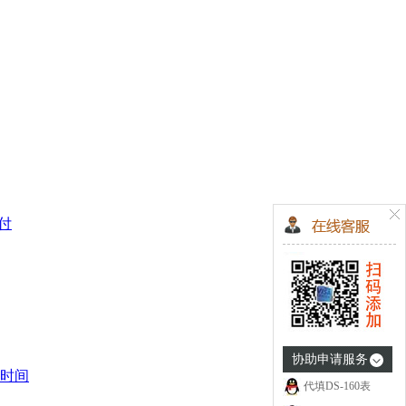
支付
协助申请服务
时间
代填DS-160表