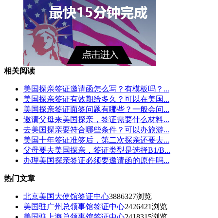
相关阅读
美国探亲签证邀请函怎么写？有模板吗？...
美国探亲签证有效期给多久？可以在美国...
美国探亲签证面签问题有哪些？一般会问...
邀请父母来美国探亲，签证需要什么材料...
去美国探亲要符合哪些条件？可以办旅游...
美国十年签证准签后，第二次探亲还要去...
父母要去美国探亲，签证类型是选择B1/B...
办理美国探亲签证必须要邀请函的原件吗...
热门文章
北京美国大使馆签证中心
3886327浏览
美国驻广州总领事馆签证中心
2426421浏览
美国驻上海总领事馆签证中心
2418315浏览