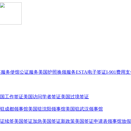
签服务
使馆公证服务
美国护照换领服务
ESTA电子签证
I-901费用
国工作签证
美国访问学者签证
美国过境签证
驻成都领事馆
美国驻沈阳领事馆
美国驻武汉领事馆
证续签
美国签证加急
美国签证新政策
美国签证申请表
领事馆放假