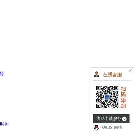
支付
协助申请服务
时间
代填DS-160表