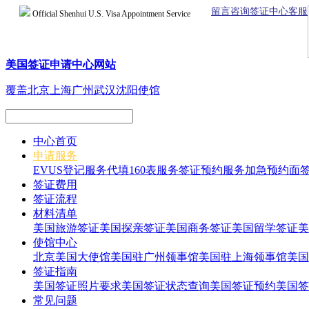
留言咨询签证中心客服
Official Shenhui U.S. Visa Appointment Service
美国签证申请中心网站
覆盖北京上海广州武汉沈阳使馆
中心首页
申请服务
EVUS登记服务
代填160表服务
签证预约服务
加急预约面
签证费用
签证流程
材料清单
美国旅游签证
美国探亲签证
美国商务签证
美国留学签证
美
使馆中心
北京美国大使馆
美国驻广州领事馆
美国驻上海领事馆
美国
签证指南
美国签证照片要求
美国签证状态查询
美国签证预约
美国签
常见问题