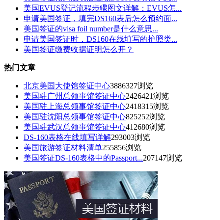
美国EVUS登记流程步骤图文详解：EVUS怎...
申请美国签证，填完DS160表后怎么预约面...
美国签证的visa foil number是什么意思...
申请美国签证时，DS160在线填写的护照类...
美国签证缴费收据证明怎么开？
热门文章
北京美国大使馆签证中心
3886327浏览
美国驻广州总领事馆签证中心
2426421浏览
美国驻上海总领事馆签证中心
2418315浏览
美国驻沈阳总领事馆签证中心
825252浏览
美国驻武汉总领事馆签证中心
412680浏览
DS-160表格在线填写详解
293003浏览
美国旅游签证材料清单
255856浏览
美国签证DS-160表格中的Passport...
207147浏览