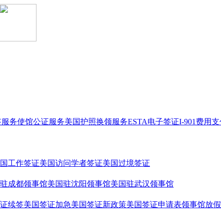
签服务
使馆公证服务
美国护照换领服务
ESTA电子签证
I-901费用
国工作签证
美国访问学者签证
美国过境签证
驻成都领事馆
美国驻沈阳领事馆
美国驻武汉领事馆
证续签
美国签证加急
美国签证新政策
美国签证申请表
领事馆放假