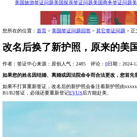
美国旅游签证问题
美国探亲签证问题
美国商务签证问题
美
您所在的位置：
首页
>
美国签证问题回答
>
其它签证问题
> 正
改名后换了新护照，原来的美
作者：签证中心
来源：原创
人气：2485
评论：
0
日期：2024-12-
如果您的姓名因结婚、离婚或因法院命令而合法更改，您首先
如果不打算重新签证，改名后的新护照会备注着新护照由xxx
B1/B2签证，必须还要重新登记
EVUS
后方能赴美。