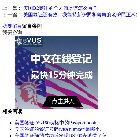
上一篇：
美国B2签证的个人简历该怎么写？
下一篇：
美国签证还有效，我能持新护照和剪角的老护照正常
我要留言
留言咨询
我要咨询
相关阅读
美国签证DS-160表格中的Passport book ...
美国签证的签证号码(visa number)是哪个...
美国签证预约成功后发现DS160表填错了怎...