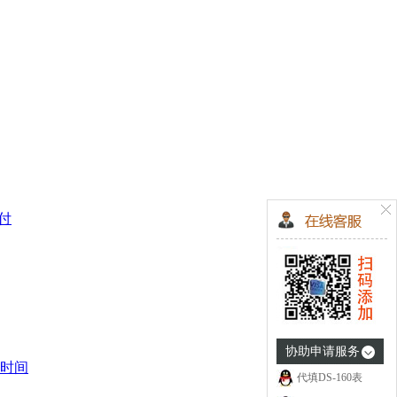
支付
协助申请服务
时间
代填DS-160表