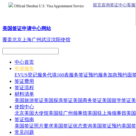
留言咨询签证中心客服
Official Shenhui U.S. Visa Appointment Service
美国签证申请中心网站
覆盖北京上海广州武汉沈阳使馆
中心首页
申请服务
EVUS登记服务
代填160表服务
签证预约服务
加急预约面
签证费用
签证流程
材料清单
美国旅游签证
美国探亲签证
美国商务签证
美国留学签证
美
使馆中心
北京美国大使馆
美国驻广州领事馆
美国驻上海领事馆
美国
签证指南
美国签证照片要求
美国签证状态查询
美国签证预约
美国签
常见问题