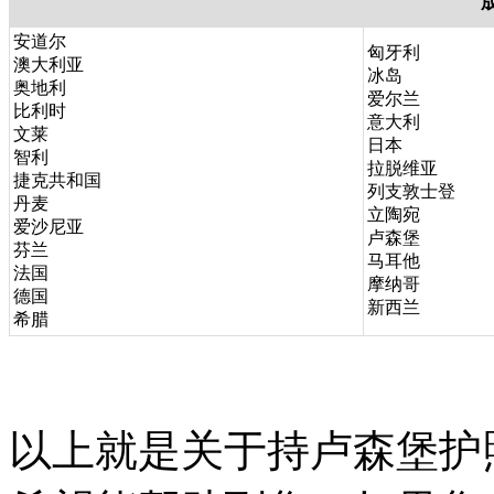
安道尔
匈牙利
澳大利亚
冰岛
奥地利
爱尔兰
比利时
意大利
文莱
日本
智利
拉脱维亚
捷克共和国
列支敦士登
丹麦
立陶宛
爱沙尼亚
卢森堡
芬兰
马耳他
法国
摩纳哥
德国
新西兰
希腊
以上就是关于持卢森堡护