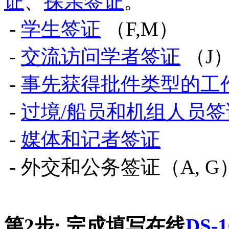
证
、
探亲签证
。
-
学生签证
（F,M）
-
交流访问学者签证
（J
-
事先获得批件类型的工
-
过境/船员和机组人员签
-
媒体和记者签证
- 外交和公务签证（A, G
第2步: 完成填写在线
DS-1