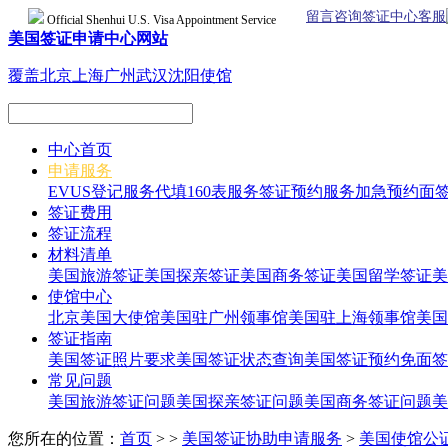
留言咨询签证中心客服
Official Shenhui U.S. Visa Appointment Service
美国签证申请中心网站
覆盖北京上海广州武汉沈阳使馆
中心首页
申请服务
EVUS登记服务
代填160表服务
签证预约服务
加急预约面
签证费用
签证流程
材料清单
美国旅游签证
美国探亲签证
美国商务签证
美国留学签证
美
使馆中心
北京美国大使馆
美国驻广州领事馆
美国驻上海领事馆
美国
签证指南
美国签证照片要求
美国签证状态查询
美国签证预约
免面签
常见问题
美国旅游签证问题
美国探亲签证问题
美国商务签证问题
美
您所在的位置：
首页
> >
美国签证协助申请服务
>
美国使馆公