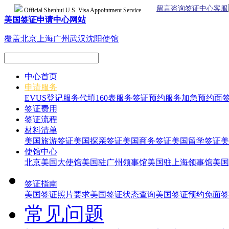
留言咨询签证中心客服
Official Shenhui U.S. Visa Appointment Service
美国签证申请中心网站
覆盖北京上海广州武汉沈阳使馆
中心首页
申请服务
EVUS登记服务
代填160表服务
签证预约服务
加急预约面
签证费用
签证流程
材料清单
美国旅游签证
美国探亲签证
美国商务签证
美国留学签证
美
使馆中心
北京美国大使馆
美国驻广州领事馆
美国驻上海领事馆
美国
签证指南
美国签证照片要求
美国签证状态查询
美国签证预约
免面签
常见问题